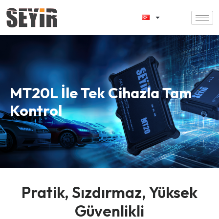
MT20L İle Tek Cihazla Tam
Kontrol
Pratik, Sızdırmaz, Yüksek
Güvenlikli