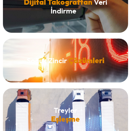
Dijital Takograftan
Veri
İndirme
Soğuk Zincir
Çözümleri
Treyler
Eşleşme