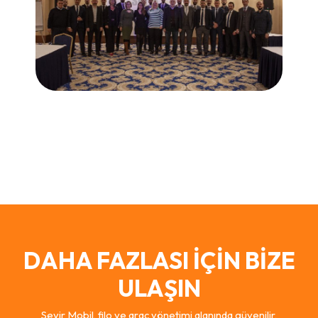
DAHA FAZLASI İÇİN BİZE
ULAŞIN
Seyir Mobil, filo ve araç yönetimi alanında güvenilir,