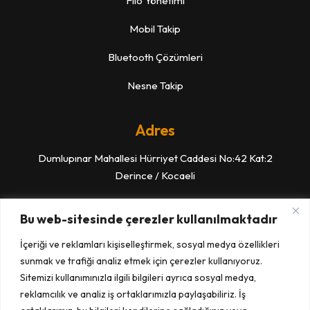
Filo Yönetimi
Mobil Takip
Bluetooth Çözümleri
Nesne Takip
Adres
Dumlupınar Mahallesi Hürriyet Caddesi No:42 Kat:2
Derince / Kocaeli
İletişim
Bu web-sitesinde çerezler kullanılmaktadır
İçeriği ve reklamları kişiselleştirmek, sosyal medya özellikleri
Merkez: 0 262 239 7777
sunmak ve trafiği analiz etmek için çerezler kullanıyoruz.
Teknik Destek: 0 850 200 0860
Sitemizi kullanımınızla ilgili bilgileri ayrıca sosyal medya,
reklamcılık ve analiz iş ortaklarımızla paylaşabiliriz. İş
UTTS Montaj :0 850 307 4100